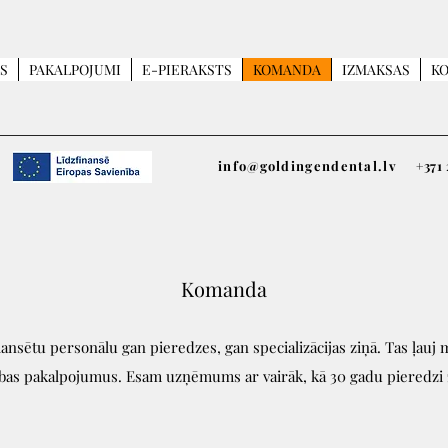
S
PAKALPOJUMI
E-PIERAKSTS
KOMANDA
IZMAKSAS
KO
info@goldingendental.lv
+371
Komanda
ansētu personālu gan pieredzes, gan specializācijas ziņā. Tas ļauj
bas pakalpojumus. Esam uzņēmums ar vairāk, kā 30 gadu pieredzi z