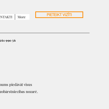
PIETEIKT VIZĪTI
NTAKTI
More
 261 990 56
 mums piedāvāt visus
obārstniecības nozarē.